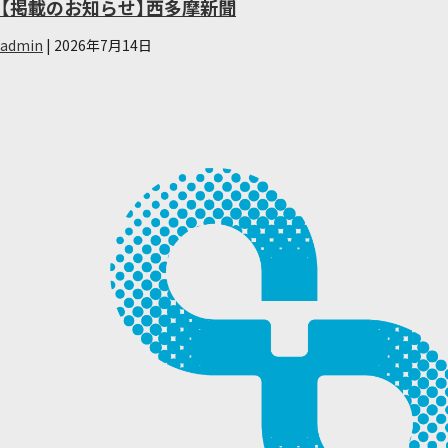
市
【掲載のお知らせ】西多摩新聞
で
admin
|
2026年7月14日
企
業
研
修
プ
ロ
グ
ラ
ム
を
実
踏