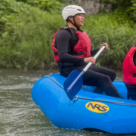
を
実
踏