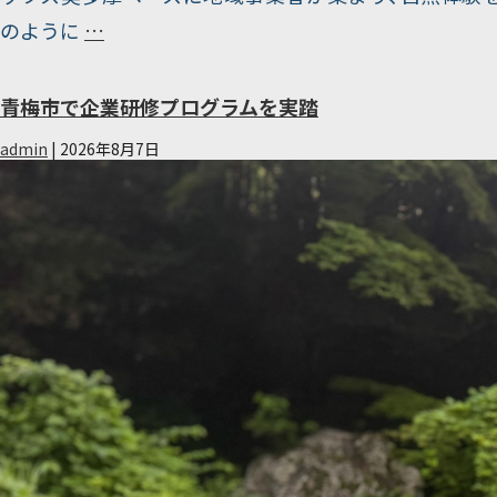
奥
のように
…
多
摩
青梅市で企業研修プログラムを実踏
町
admin
|
2026年8月7日
で
企
業
研
修
プ
ロ
グ
ラ
ム