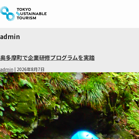
Skip
to
the
content
admin
奥多摩町で企業研修プログラムを実踏
admin
|
2026年8月7日