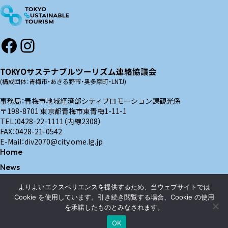
Facebook
Instagram
TOKYOサステナブルツーリズム連絡協議会
(構成団体：青梅市・あきる野市・奥多摩町・LNTJ)
事務局：青梅市地域経済部シティプロモーション課観光係
〒198-8701 東京都青梅市東青梅1-11-1
TEL：0428-22-1111（内線2308）
FAX：0428-21-0542
E-Mail：div2070@city.ome.lg.jp
Home
News
Contact
よりよいエクスペリエンスを提供するため、当ウェブサイトでは
Cookie を使用しています。引き続き閲覧する場合、Cookie の使用
プライバシーポリシー
を承諾したものとみなされます。
OK
© TOKYO サステナブルツーリズム